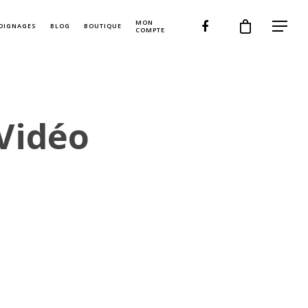
MON
OIGNAGES
BLOG
BOUTIQUE
COMPTE
Accueil
Vidéo
Communication Animale
Soins de Reiki
L’animal miroir
Elixirs Floraux
Formations
Tarifs et Modalités