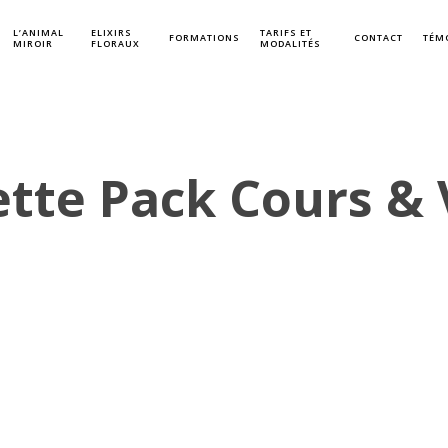
L’ANIMAL
ELIXIRS
TARIFS ET
FORMATIONS
CONTACT
TÉM
MIROIR
FLORAUX
MODALITÉS
ette Pack Cours & 