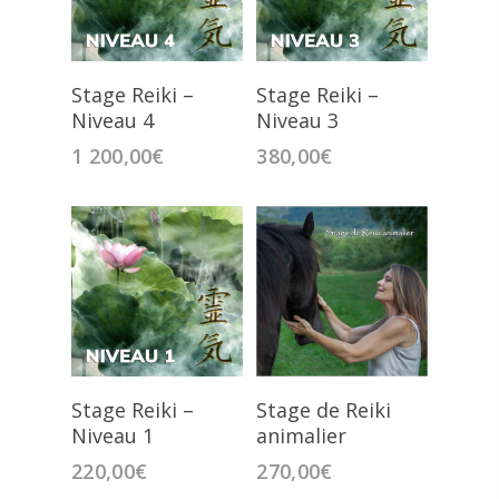
Blog
Boutique
Stage Reiki –
Stage Reiki –
Niveau 4
Niveau 3
Mon compte
1 200,00
€
380,00
€
CONTACT
T. 06.68.09.51.17
E. gonnon.marienoelle@yaho
Stage Reiki –
Stage de Reiki
Niveau 1
animalier
220,00
€
270,00
€