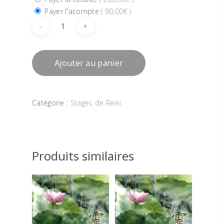
Payer l'acompte
(
90,00
€
)
Accueil
Communication Ani
Ajouter au panier
Soins de Reiki
L’animal miroir
Catégorie :
Stages de Reiki
Elixirs Floraux
Formations
Produits similaires
Tarifs et Modalités
Contact
Témoignages